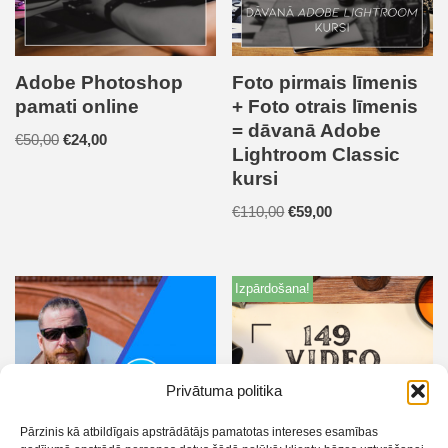
Adobe Photoshop
Foto pirmais līmenis
pamati online
+ Foto otrais līmenis
= dāvanā Adobe
€
50,00
€
24,00
Lightroom Classic
kursi
€
110,00
€
59,00
Izpārdošana!
Privātuma politika
Pārzinis kā atbildīgais apstrādātājs pamatotas intereses esamības