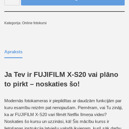
Kategorija:
Online fotokursi
Apraksts
Ja Tev ir FUJIFILM X-S20 vai plāno
to pirkt – noskaties šo!
Modernās fotokameras ir piepildītas ar daudzām funkcijām par
kuru esamību reizēm pat nenojaušam. Piemēram, vai Tu zināji,
ka ar FUJIFILM X-S20 vari filmēt Netflix līmeņa video?
Noskaties šo kursu un uzzināsi, kā! Šis mācību kurss ir
lietošanas instrukcija latviešu valodā ikvienam, kurš sāk darbu