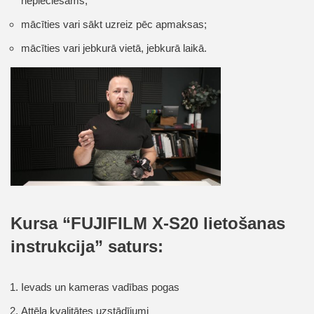
nepieciešams;
mācīties vari sākt uzreiz pēc apmaksas;
mācīties vari jebkurā vietā, jebkurā laikā.
Kursa “FUJIFILM X-S20 lietošanas
instrukcija” saturs:
Ievads un kameras vadības pogas
Attēla kvalitātes uzstādījumi