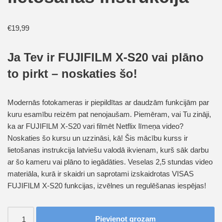
€
19,99
Ja Tev ir FUJIFILM X-S20 vai plāno
to pirkt – noskaties šo!
Modernās fotokameras ir piepildītas ar daudzām funkcijām par
kuru esamību reizēm pat nenojaušam. Piemēram, vai Tu zināji,
ka ar FUJIFILM X-S20 vari filmēt Netflix līmeņa video?
Noskaties šo kursu un uzzināsi, kā! Šis mācību kurss ir
lietošanas instrukcija latviešu valodā ikvienam, kurš sāk darbu
ar šo kameru vai plāno to iegādāties. Veselas 2,5 stundas video
materiāla, kurā ir skaidri un saprotami izskaidrotas VISAS
FUJIFILM X-S20 funkcijas, izvēlnes un regulēšanas iespējas!
Pievienot grozam