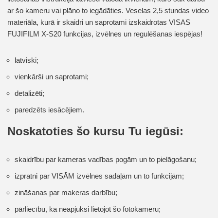
ar šo kameru vai plāno to iegādāties. Veselas 2,5 stundas video
materiāla, kurā ir skaidri un saprotami izskaidrotas VISAS
FUJIFILM X-S20 funkcijas, izvēlnes un regulēšanas iespējas!
latviski;
vienkārši un saprotami;
detalizēti;
paredzēts iesācējiem.
Noskatoties šo kursu Tu iegūsi:
skaidrību par kameras vadības pogām un to pielāgošanu;
izpratni par VISĀM izvēlnes sadaļām un to funkcijām;
zināšanas par makeras darbību;
pārliecību, ka neapjuksi lietojot šo fotokameru;