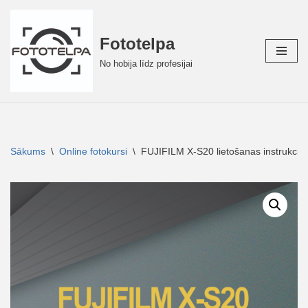
Skip
Fototelpa
to
No hobija līdz profesijai
content
Sākums
\
Online fotokursi
\
FUJIFILM X-S20 lietošanas instrukcija