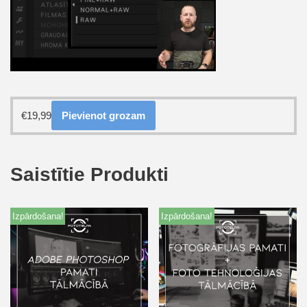
€
19,99
Pievienot grozam
Saistītie Produkti
Izpārdošana!
Izpārdošana!