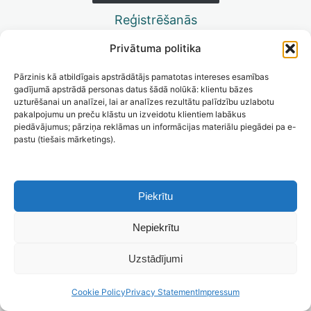
9 Darbs ar slāņiem – dažādu slāņu montāža un
Reģistrēšanās
apvienošana
Privātuma politika
10 Darbs ar slāņiem – kārtošana, slāņu tipi, papildus
funkcijas
Pārzinis kā atbildīgais apstrādātājs pamatotas intereses esamības
gadījumā apstrādā personas datus šādā nolūkā: klientu bāzes
11 Objektu iezīmēšana un izgriešana no fona – vienkārši
uzturēšanai un analīzei, lai ar analīzes rezultātu palīdzību uzlabotu
paņēmieni
pakalpojumu un preču klāstu un izveidotu klientiem labākus
piedāvājumus; pārziņa reklāmas un informācijas materiālu piegādei pa e-
12 Objektu iezīmēšana un izgriešana no fona – sarežģīti
pastu (tiešais mārketings).
paņēmieni
13 Objektu kopēšana un transformēšana
Piekrītu
14 Darbs ar maskām – ievads
Nepiekrītu
15 Darbs ar maskām – lokālās korekcijas
16 Objektu retuša un klonēšana
Uzstādījumi
17 Teksta slāņu formatēšana
Cookie Policy
Privacy Statement
Impressum