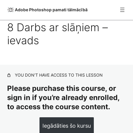
Adobe Photoshop pamati tālmācībā
8 Darbs ar slāņiem –
ievads
1 Ievads un iepazīšanās
2 Kas ir Adobe Photoshop?
3 Photoshop konfigurēšana
YOU DON’T HAVE ACCESS TO THIS LESSON
4 Failu eksports
Please purchase this course, or
5 Dažādu failu imports
sign in if you’re already enrolled,
6 Adobe Camera RAW konvertors
to access the course content.
7 Smart Objects
Iegādāties šo kursu
8 Darbs ar slāņiem – ievads