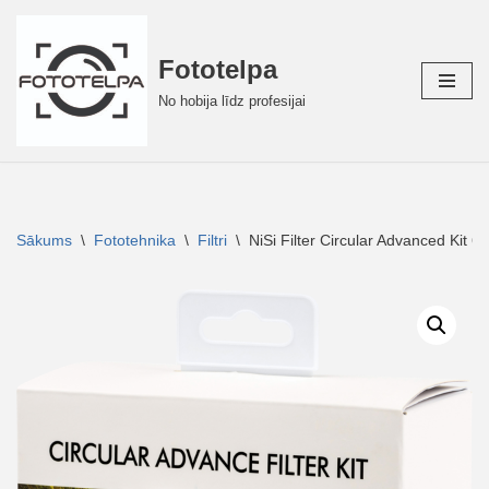
Skip
Fototelpa
to
No hobija līdz profesijai
content
Sākums
\
Fototehnika
\
Filtri
\
NiSi Filter Circular Advanced Kit 