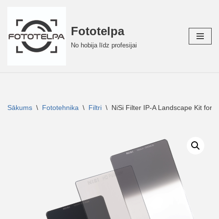
Skip
Fototelpa
to
No hobija līdz profesijai
content
Sākums
\
Fototehnika
\
Filtri
\
NiSi Filter IP-A Landscape Kit for 