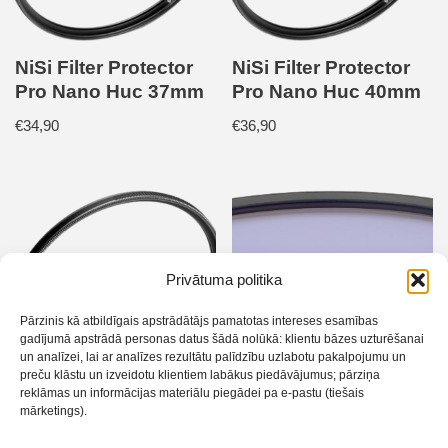
NiSi Filter Protector
NiSi Filter Protector
Pro Nano Huc 37mm
Pro Nano Huc 40mm
€
34,90
€
36,90
Privātuma politika
Pārzinis kā atbildīgais apstrādātājs pamatotas intereses esamības
gadījumā apstrādā personas datus šādā nolūkā: klientu bāzes uzturēšanai
un analīzei, lai ar analīzes rezultātu palīdzību uzlabotu pakalpojumu un
preču klāstu un izveidotu klientiem labākus piedāvājumus; pārziņa
NiSi Filter Natural
reklāmas un informācijas materiālu piegādei pa e-pastu (tiešais
mārketings).
Night 82mm
NiSi Filter Protector
Pro Nano Huc 105mm