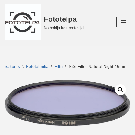
Skip
Fototelpa
to
No hobija līdz profesijai
content
Sākums
\
Fototehnika
\
Filtri
\
NiSi Filter Natural Night 46mm