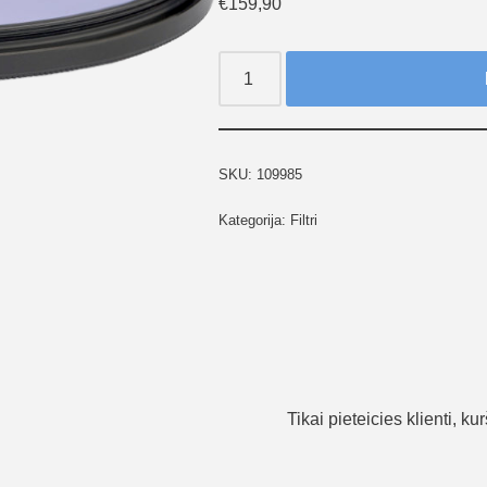
€
159,90
SKU:
109985
Kategorija:
Filtri
Tikai pieteicies klienti, k