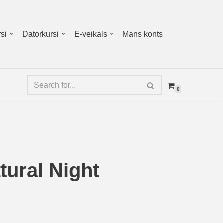
si
Datorkursi
E-veikals
Mans konts
0
atural Night