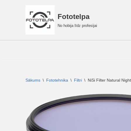
Fototelpa
Skip
to
No hobija līdz profesijai
content
Sākums
\
Fototehnika
\
Filtri
\
NiSi Filter Natural Nig