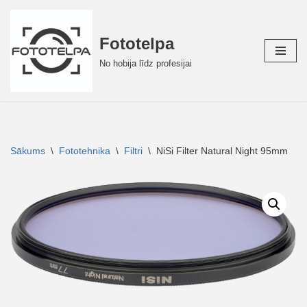
Skip
Fototelpa
to
No hobija līdz profesijai
content
Sākums
\
Fototehnika
\
Filtri
\
NiSi Filter Natural Night 95mm