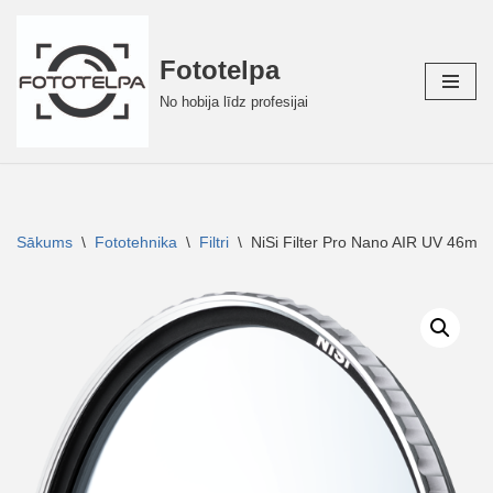
Skip
Fototelpa
to
No hobija līdz profesijai
content
Sākums
\
Fototehnika
\
Filtri
\
NiSi Filter Pro Nano AIR UV 46mm