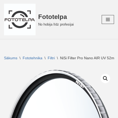
Skip
Fototelpa
to
No hobija līdz profesijai
content
Sākums
\
Fototehnika
\
Filtri
\
NiSi Filter Pro Nano AIR UV 52mm