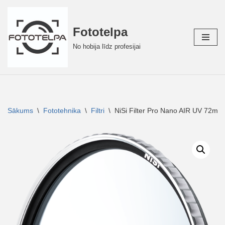
Skip
Fototelpa
to
No hobija līdz profesijai
content
Sākums
\
Fototehnika
\
Filtri
\
NiSi Filter Pro Nano AIR UV 72mm