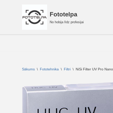
Fototelpa
Skip
to
No hobija līdz profesijai
content
Sākums
\
Fototehnika
\
Filtri
\
NiSi Filter UV Pro Na