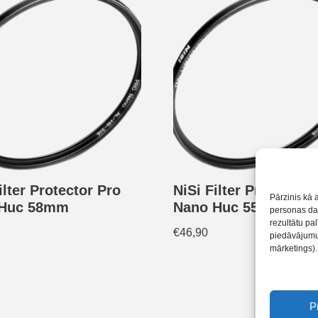
ilter Protector Pro
NiSi Filter Protector 
Pārzinis kā 
 Huc 58mm
Nano Huc 55mm
personas dat
rezultātu pa
€
46,90
piedāvājumus
mārketings).
P