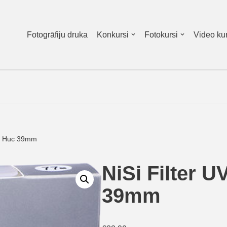
Fotogrāfiju druka
Konkursi
Fotokursi
Video kur
no Huc 39mm
NiSi Filter 
39mm