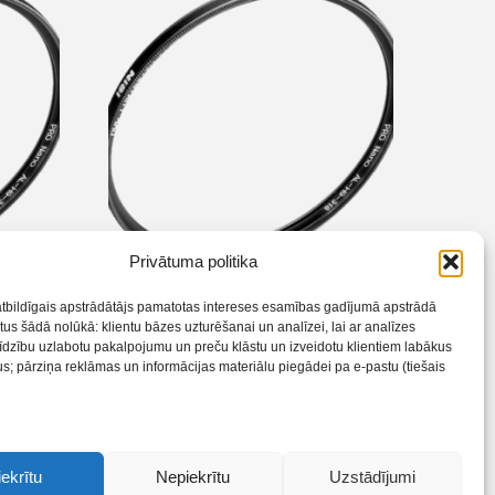
Privātuma politika
Pro
NiSi Filter Protector Pro
atbildīgais apstrādātājs pamatotas intereses esamības gadījumā apstrādā
Nano Huc 105mm
us šādā nolūkā: klientu bāzes uzturēšanai un analīzei, lai ar analīzes
līdzību uzlabotu pakalpojumu un preču klāstu un izveidotu klientiem labākus
€
210,90
; pārziņa reklāmas un informācijas materiālu piegādei pa e-pastu (tiešais
iekrītu
Nepiekrītu
Uzstādījumi