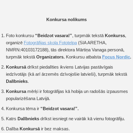
Konkursa nolikums
Foto konkursu
“Beidzot vasara!”
, turpmāk tekstā
Konkurss
,
organizē
Fotogrāfijas skola Fototelpa
(SIA ARETHA,
NMRN:40103172188), tās direktora Mārtiņa Vanaga personā,
turpmāk tekstā
Organizators.
Konkursu atbalsta
Focus Nordic
.
Konkursā
drīkst piedalīties ikviens Latvijas pastāvīgais
iedzīvotājs (kā arī ārzemēs dzīvojošie latvieši), turpmāk tekstā
Dalībnieks
.
Konkursa
mērķi ir fotogrāfijas kā hobija un radošās izpausmes
popularizēšana Latvijā.
Konkursa tēma ir
“Beidzot vasara!”.
Katrs
Dalībnieks
drīkst iesniegt ne vairāk kā vienu fotogrāfiju.
Dalība
Konkursā
ir bez maksas.