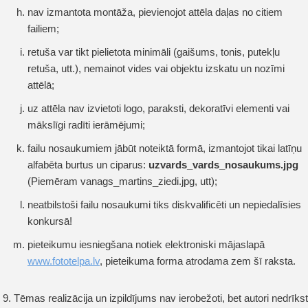
nav izmantota montāža, pievienojot attēla daļas no citiem
failiem;
retuša var tikt pielietota minimāli (gaišums, tonis, putekļu
retuša, utt.), nemainot vides vai objektu izskatu un nozīmi
attēlā;
uz attēla nav izvietoti logo, paraksti, dekoratīvi elementi vai
mākslīgi radīti ierāmējumi;
failu nosaukumiem jābūt noteiktā formā, izmantojot tikai latīņu
alfabēta burtus un ciparus:
uzvards_vards_nosaukums.jpg
(Piemēram vanags_martins_ziedi.jpg, utt);
neatbilstoši failu nosaukumi tiks diskvalificēti un nepiedalīsies
konkursā!
pieteikumu iesniegšana notiek elektroniski mājaslapā
www.fototelpa.lv
,
pieteikuma forma atrodama zem šī raksta.
Tēmas realizācija un izpildījums nav ierobežoti, bet autori nedrīkst