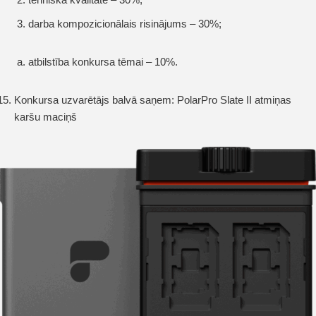
darba kompozicionālais risinājums – 30%;
atbilstība konkursa tēmai – 10%.
Konkursa uzvarētājs balvā saņem: PolarPro Slate II atmiņas
karšu maciņš