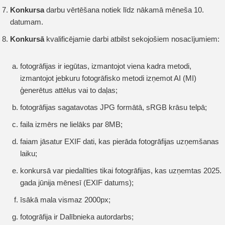
Konkursa
darbu vērtēšana notiek līdz nākamā mēneša 10.
datumam.
Konkursā
kvalificējamie darbi atbilst sekojošiem nosacījumiem:
fotogrāfijas ir iegūtas, izmantojot viena kadra metodi,
izmantojot jebkuru fotogrāfisko metodi izņemot AI (MI)
ģenerētus attēlus vai to daļas;
fotogrāfijas sagatavotas JPG formātā, sRGB krāsu telpā;
faila izmērs ne lielāks par 8MB;
faiam jāsatur EXIF dati, kas pierāda fotogrāfijas uzņemšanas
laiku;
konkursā var piedalīties tikai fotogrāfijas, kas uzņemtas 2025.
gada jūnija mēnesī (EXIF datums);
īsākā mala vismaz 2000px;
fotogrāfija ir Dalībnieka autordarbs;