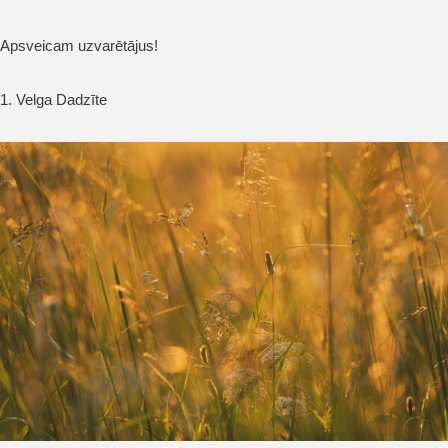
Apsveicam uzvarētājus!
1. Velga Dadzīte