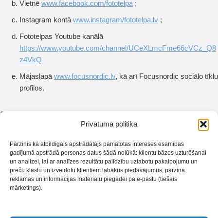
Vietnē
www.facebook.com/fototelpa
;
Instagram kontā
www.instagram/fototelpa.lv
;
Fototelpas Youtube kanālā
https://www.youtube.com/channel/UCeXLmcFme66cVCz_Q8
z4VkQ
Mājaslapā
www.focusnordic.lv
, kā arī Focusnordic sociālo tīklu
profilos.
17. Organizators neiegūst mantiskas tiesības uz Konkursa finālā
Privātuma politika
iekļuvušajiem darbiem un nevar tos pārdot vai nodot tālāk bez Autora
rakstiskas atļaujas.
Pārzinis kā atbildīgais apstrādātājs pamatotas intereses esamības
gadījumā apstrādā personas datus šādā nolūkā: klientu bāzes uzturēšanai
un analīzei, lai ar analīzes rezultātu palīdzību uzlabotu pakalpojumu un
18. Dalībnieks jebkurā brīdī ir tiesīgs pārtraukt sava darba
preču klāstu un izveidotu klientiem labākus piedāvājumus; pārziņa
izmantošanu Organizatora pašreklāmās, rakstiski par to informējot
reklāmas un informācijas materiālu piegādei pa e-pastu (tiešais
Organizatoru uz e-pasta adresi
info@fototelpa.lv
.
mārketings).
19. Konkursa desmit labāko darbu kopijas tiek glabātas Organizatora
arhīvā 5 (piecus) gadus no Konkursa noslēguma brīža un var tikt