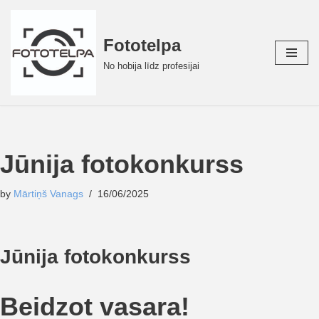
Skip
Fototelpa
to
No hobija līdz profesijai
content
Jūnija fotokonkurss
by
Mārtiņš Vanags
16/06/2025
Jūnija fotokonkurss
Beidzot vasara!