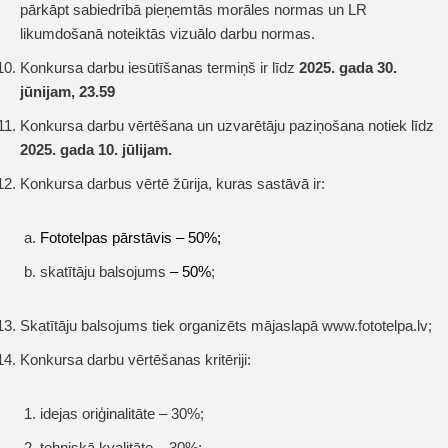
pārkāpt sabiedrībā pieņemtās morāles normas un LR
likumdošanā noteiktās vizuālo darbu normas.
Konkursa darbu iesūtīšanas termiņš ir līdz
2025. gada 30.
jūnijam, 23.59
Konkursa darbu vērtēšana un uzvarētāju paziņošana notiek līdz
2025. gada 10. jūlijam.
Konkursa darbus vērtē žūrija, kuras sastāvā ir:
F
ototelpas pārstāvis – 50%;
skatītāju balsojums
– 50%
;
Skatītāju balsojums tiek organizēts mājaslapā www.fototelpa.lv;
Konkursa darbu vērtēšanas kritēriji:
idejas oriģinalitāte – 30%;
tehniskā kvalitāte – 30%;