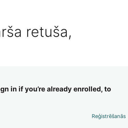
rša retuša,
n in if you’re already enrolled, to
Reģistrēšanās