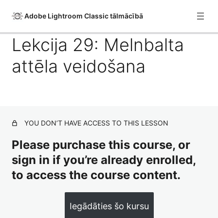
Adobe Lightroom Classic tālmācībā
Lekcija 29: Melnbalta
attēla veidošana
Lekcija 1: Ievads Adobe Lightroom Classic
Lekcija 2: Adobe Lightroom versijas un licencēšana
Lekcija 3: Iepazīšanās ar Adobe Lightroom, uzbūve,
iespējas un darbs ar programmas sadaļām
YOU DON’T HAVE ACCESS TO THIS LESSON
Lekcija 4: Ievads attēlu glabāšanā un arhivēšanā
Please purchase this course, or
Lekcija 5: Lightroom Library (kataloga) uzbūve un
sign in if you’re already enrolled,
lietošana.
to access the course content.
Lekcija 6: Failu imports Lightroom (Add un Move
funkcija)
Iegādāties šo kursu
Lekcija 7: Failu imports Lightroom no atmiņas kartēm.