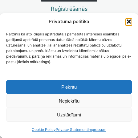
RAW, JPG, DNG formāti.
Reģistrēšanās
Lekcija 8: Atslēgas vārdu un metadatu pievienošana
attēliem. Meklēšana teksta laukos
Privātuma politika
Lekcija 9: Seju atpazīšana fotogrāfijās
Pārzinis kā atbildīgais apstrādātājs pamatotas intereses esamības
gadījumā apstrādā personas datus šādā nolūkā: klientu bāzes
Lekcija 10: Failu glabāšana Lightroom katalogā,
uzturēšanai un analīzei, lai ar analīzes rezultātu palīdzību uzlabotu
marķēšana un kārtošana
pakalpojumu un preču klāstu un izveidotu klientiem labākus
piedāvājumus; pārziņa reklāmas un informācijas materiālu piegādei pa e-
Lekcija 11: Meklēšana katalogā
pastu (tiešais mārketings).
Lekcija 12: Virtuālās mapes (kolekcijas) un gudrās
kolekcijas
Piekrītu
Lekcija 13: Papildus iespējas failu organizēšanas
procesā
Nepiekrītu
Lekcija 14: Ievads fotogrāfiju apstrādē Adobe Lightroom
Uzstādījumi
Lekcija 15: Apstrādes (Develop) moduļa uzbūve un
konfigurēšana. Apstrādes loģika Lightroom.
Cookie Policy
Privacy Statement
Impressum