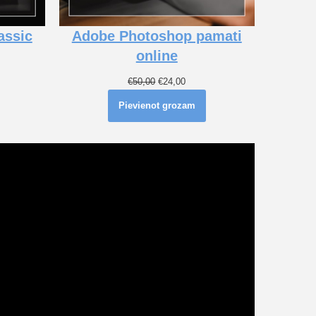
assic
Adobe Photoshop pamati
online
€
50,00
€
24,00
Pievienot grozam