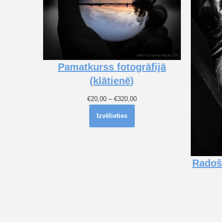
Pamatkurss fotogrāfijā
(klātienē)
€
20,00
–
€
320,00
Izvēlieties
Radošā