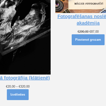
Fotografēšanas nos
akadēmija
€
290,00
€
87,00
Pievienot grozam
 fotogrāfija (klātienē)
€
20,00
–
€
320,00
Izvēlieties