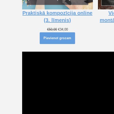
Praktiskā kompozīcija online
Vi
(3. līmenis)
montā
€
50,00
€
34,00
Pievienot grozam