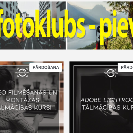
PĀRDOŠANA
PĀRD