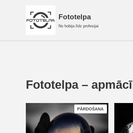
Fototelpa
Skip
to
No hobija līdz profesijai
content
Fototelpa – apmācī
PĀRDOŠANA