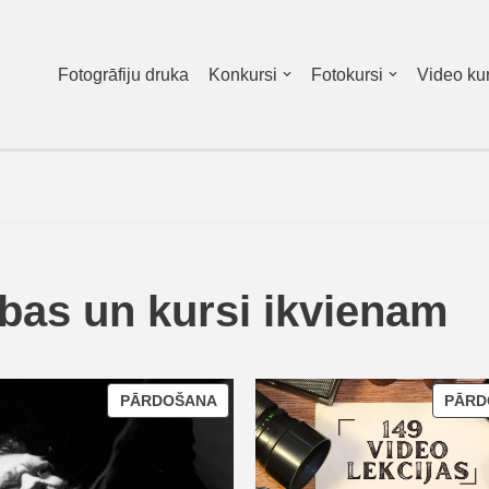
Fotogrāfiju druka
Konkursi
Fotokursi
Video kur
bas un kursi ikvienam
PĀRDOŠANA
PĀRD