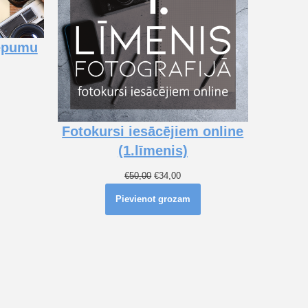
lēpumu
Fotokursi iesācējiem online
(1.līmenis)
€
50,00
€
34,00
Pievienot grozam