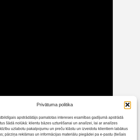
Privātuma politika
atbildīgais apstrādātājs pamatotas intereses esamības gadījumā apstrādā
us šādā nolūkā: klientu bāzes uzturēšanai un analīzei, lai ar analīzes
līdzību uzlabotu pakalpojumu un preču klāstu un izveidotu klientiem labākus
; pārziņa reklāmas un informācijas materiālu piegādei pa e-pastu (tiešais