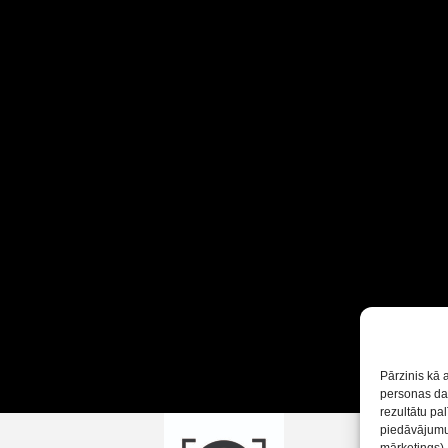
Pārzinis kā 
personas dat
rezultātu pa
piedāvājumus