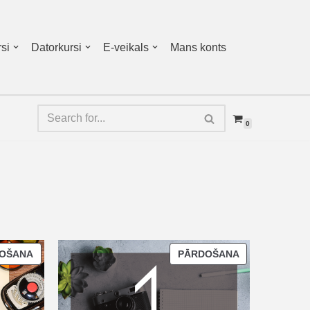
si
Datorkursi
E-veikals
Mans konts
0
OŠANA
PĀRDOŠANA