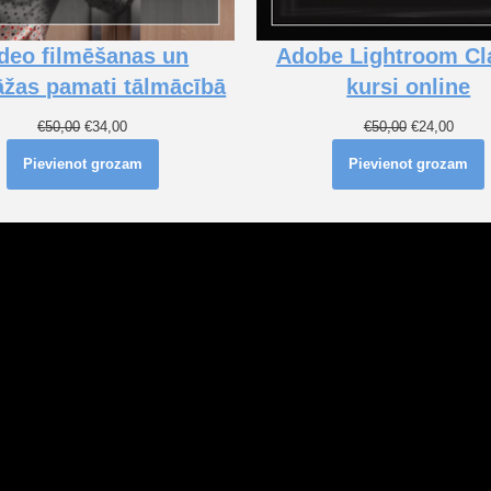
deo filmēšanas un
Adobe Lightroom Cl
žas pamati tālmācībā
kursi online
€
50,00
€
34,00
€
50,00
€
24,00
Pievienot grozam
Pievienot grozam