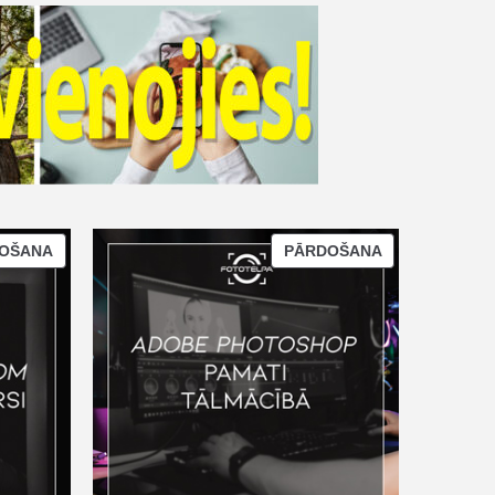
OŠANA
PĀRDOŠANA