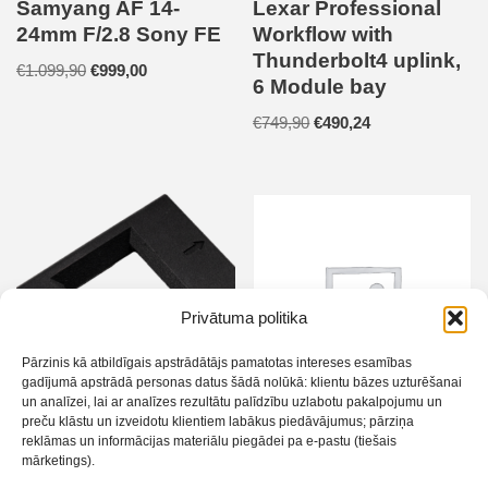
Samyang AF 14-
Lexar Professional
24mm F/2.8 Sony FE
Workflow with
Thunderbolt4 uplink,
€
1.099,90
€
999,00
6 Module bay
€
749,90
€
490,24
Privātuma politika
Pārzinis kā atbildīgais apstrādātājs pamatotas intereses esamības
gadījumā apstrādā personas datus šādā nolūkā: klientu bāzes uzturēšanai
un analīzei, lai ar analīzes rezultātu palīdzību uzlabotu pakalpojumu un
preču klāstu un izveidotu klientiem labākus piedāvājumus; pārziņa
Valoi Easy35 126
Lexar Professional
reklāmas un informācijas materiālu piegādei pa e-pastu (tiešais
mārketings).
Holder
Workflow Go with 2