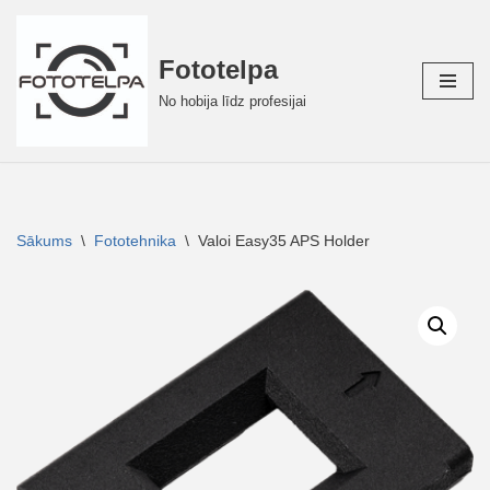
Skip
Fototelpa
to
No hobija līdz profesijai
content
Sākums
\
Fototehnika
\
Valoi Easy35 APS Holder