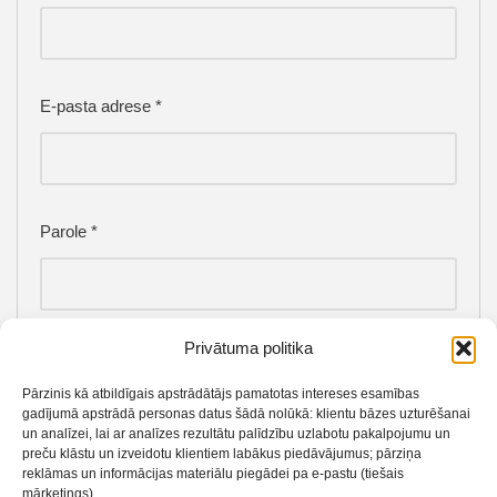
E-pasta adrese
*
Parole
*
Privātuma politika
Captcha
*
Pārzinis kā atbildīgais apstrādātājs pamatotas intereses esamības
gadījumā apstrādā personas datus šādā nolūkā: klientu bāzes uzturēšanai
un analīzei, lai ar analīzes rezultātu palīdzību uzlabotu pakalpojumu un
preču klāstu un izveidotu klientiem labākus piedāvājumus; pārziņa
Type the text displayed above:
reklāmas un informācijas materiālu piegādei pa e-pastu (tiešais
mārketings).