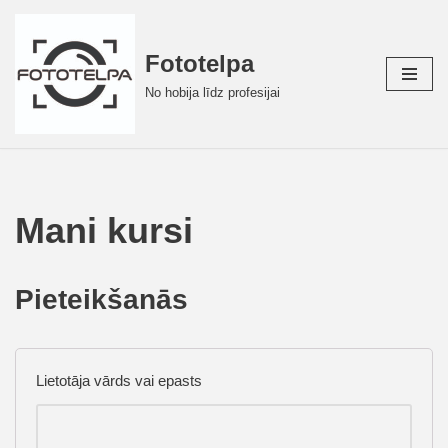
Skip
Fototelpa
to
No hobija līdz profesijai
content
Mani kursi
Pieteikšanās
Lietotāja vārds vai epasts