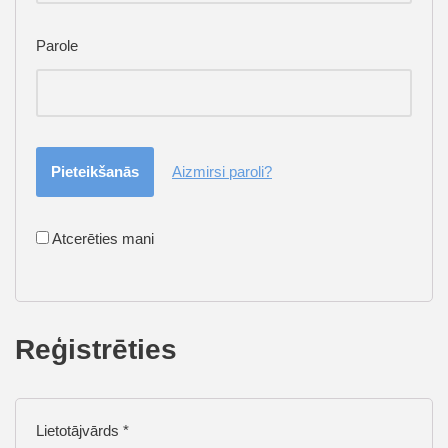
Parole
Aizmirsi paroli?
Atcerēties mani
Reģistrēties
Lietotājvārds
*